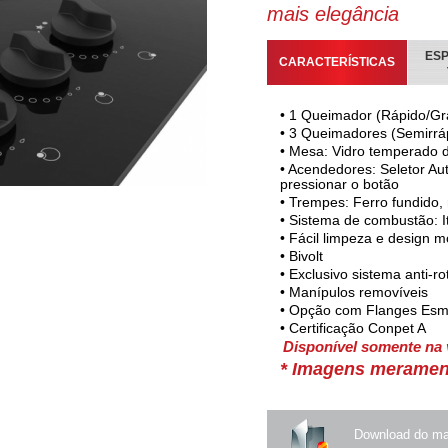
mais elegância
ESP
CARACTERÍSTICAS
• 1 Queimador (Rápido/Gr
• 3 Queimadores (Semirrá
• Mesa: Vidro temperado
• Acendedores: Seletor Au
pressionar o botão
• Trempes: Ferro fundido, 
• Sistema de combustão: I
• Fácil limpeza e design 
• Bivolt
• Exclusivo sistema anti-r
• Manípulos removíveis
• Opção com Flanges Esm
• Certificação Conpet A
Disponível somente na
* Imagens meramente
Download do ma