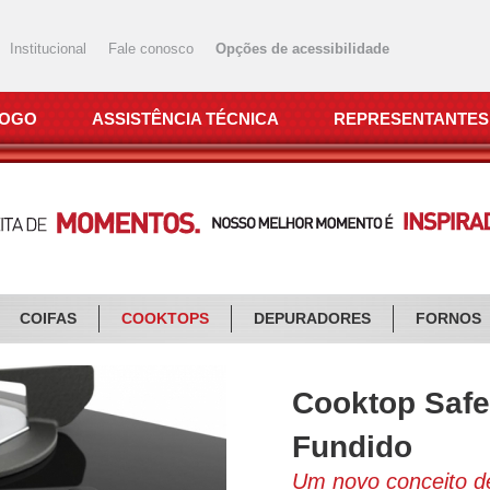
Institucional
Fale conosco
Opções de acessibilidade
LOGO
ASSISTÊNCIA TÉCNICA
REPRESENTANTES
COIFAS
COOKTOPS
DEPURADORES
FORNOS
Cooktop Safe
Fundido
Um novo conceito d