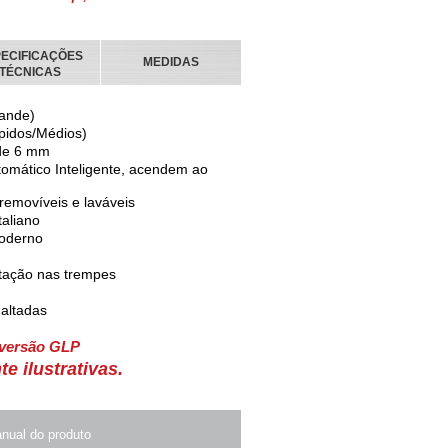
ECIFICAÇÕES
MEDIDAS
TÉCNICAS
ande)
pidos/Médios)
 de 6 mm
tomático Inteligente, acendem ao
removíveis e laváveis
taliano
moderno
otação nas trempes
altadas
 versão GLP
 ilustrativas.
nual do produto